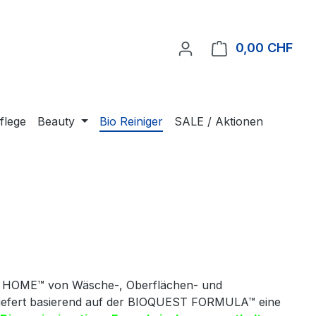
0,00 CHF
Ware
flege
Beauty
Bio Reiniger
SALE / Aktionen
 HOME™ von Wäsche-, Oberflächen- und
 liefert basierend auf der BIOQUEST FORMULA™ eine