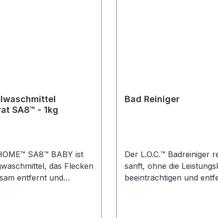
lwaschmittel
Bad Reiniger
Konzentrat SA8™ - 1kg
OME™ SA8™ BABY ist
Der L.O.C.™ Badreiniger re
gwaschmittel, das Flecken
sanft, ohne die Leistungs
sam entfernt und
beeinträchtigen und entf
re und weiche
spielend und ohne ein Ze
n sorgt. AMWAY HOME™
Hartwasserflecken und
Y Konzentriertes
Kalkablagerungen. Ihr Ba