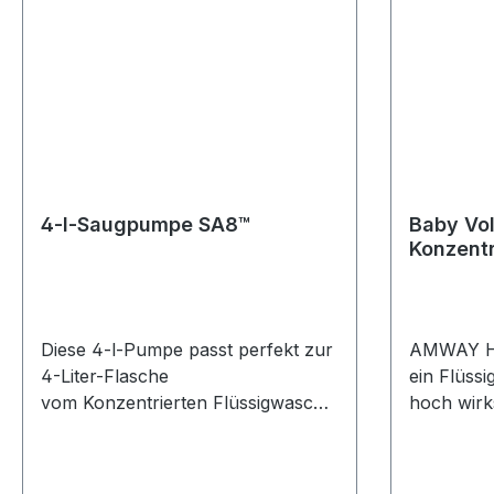
4-l-Saugpumpe SA8™
Baby Vol
Diese 4-l-Pumpe passt perfekt zur
AMWAY H
4-Liter-Flasche
ein Flüssi
vom Konzentrierten Flüssigwasch
hoch wirk
mittel SA8™.
für saube
Textilie
SA8™ BAB