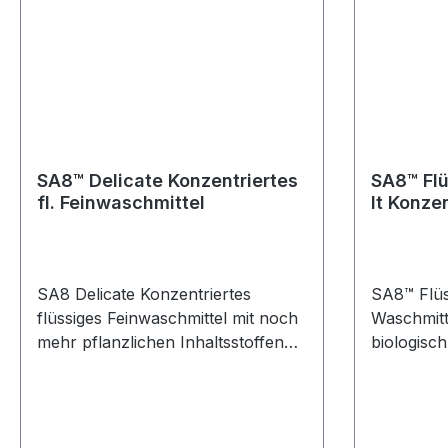
einholen/ärztliche Hilfe
enthält ei
Erkenntn
hinzuziehen. Ist ärztlicher Rat
aus Pfla
erforderlich, Verpackung oder
ist spars
Kennzeichnungsetikett
500 ml-Fl
bereithalten. Darf nicht in die
Sprühflas
Hände von Kindern gelangen.
gebrauchs
SA8™ Delicate Konzentriertes
SA8™ Flü
fl. Feinwaschmittel
lt Konze
SA8 Delicate Konzentriertes
SA8™ Flüs
flüssiges Feinwaschmittel mit noch
Waschmitte
mehr pflanzlichen Inhaltsstoffen
biologis
und einem verbesserten
FORMULA™
langanhaltenden Duft, entfernt
hervorrag
Flecken aus empfindlichen Stoffen
mit Hilfe
wie Seide und Wolle – oder
einem nat