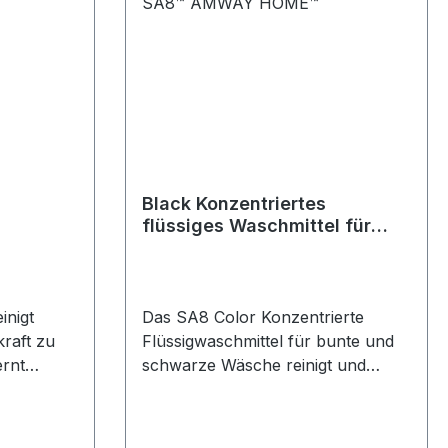
Black Konzentriertes
flüssiges Waschmittel für
dunkle Kleidung SA8™
AMWAY HOME™
inigt
Das SA8 Color Konzentrierte
kraft zu
Flüssigwaschmittel für bunte und
ernt
schwarze Wäsche reinigt und
rkratzen
schützt die Farbe Ihrer Wäsche –
so bleibt Ihre Kleidung länger wie
d bleibt
neu.Durch die besondere