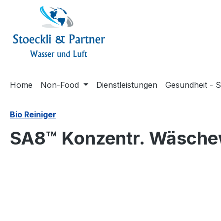
springen
Zur Hauptnavigation springen
Home
Non-Food
Dienstleistungen
Gesundheit - S
Bio Reiniger
SA8™ Konzentr. Wäschew
Bildergalerie überspringen