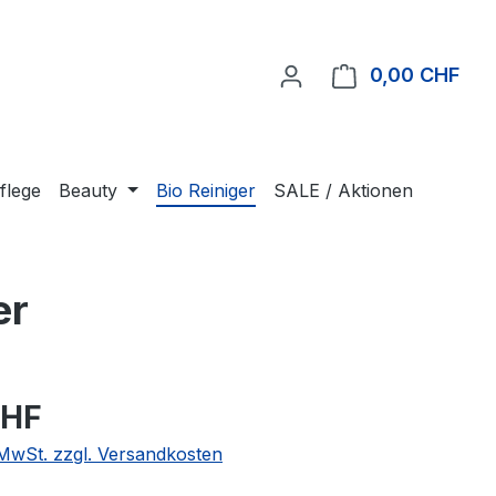
0,00 CHF
Ware
flege
Beauty
Bio Reiniger
SALE / Aktionen
er
CHF
. MwSt. zzgl. Versandkosten