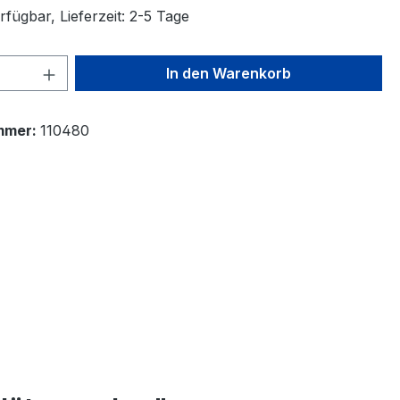
fügbar, Lieferzeit: 2-5 Tage
 Anzahl: Gib den gewünschten Wert ein 
In den Warenkorb
mmer:
110480