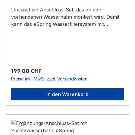
Umfasst ein Anschluss-Set, das an den
vorhandenen Wasserhahn montiert wird. Damit
kann das eSpring Wasserfiltersystem mit
Zusatzwasserhahn, Best.-Nr. 100189, auch
oberhalb der Arbeitsfläche platziert werden.
Spezielles Werkzeug wird nicht benötigt.
Regulärer Preis:
199,00 CHF
Preise inkl. MwSt. zzgl. Versandkosten
In den Warenkorb