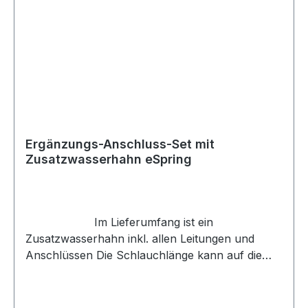
Ergänzungs-Anschluss-Set mit
Zusatzwasserhahn eSpring
Im Lieferumfang ist ein
Zusatzwasserhahn inkl. allen Leitungen und
Anschlüssen Die Schlauchlänge kann auf die
gewünschte Länge angepasst werden Einheit
wird werkseitig montiert geliefert. Das eSpring
System funktioniert mit haushaltsüblichem