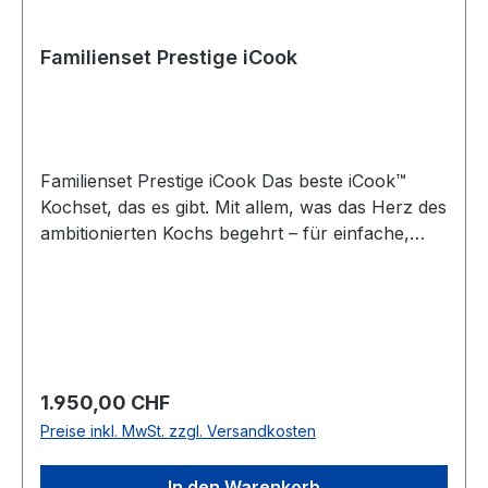
Familienset Prestige iCook
Familienset Prestige iCook Das beste iCook™
Kochset, das es gibt. Mit allem, was das Herz des
ambitionierten Kochs begehrt – für einfache,
wohlschmeckende Gerichte bis hin zur
optimalen Ausrichtung aufwändiger
Dinnerpartys. Sie werden die Effizienz und
Vielseitigkeit von iCook™ lieben. 1-l-Gartopf mit
Deckel: Ideale Größe für die Zubereitung von
Gemüse, Haferflocken bzw. Müslis oder
Regulärer Preis:
1.950,00 CHF
Babynahrung. 2-l-Gartopf mit Deckel: Ideale
Preise inkl. MwSt. zzgl. Versandkosten
Größe für die Zubereitung von Gemüse,
Haferflocken bzw. Müslis oder Babynahrung. 3-
In den Warenkorb