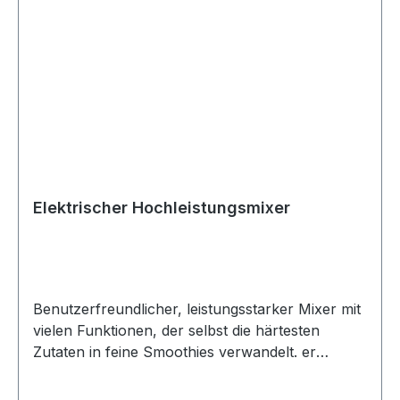
beständige Oberfläche sorgt. Diese
Antihaftpfanne unterstützt einen gesunden
Lebensstil, da nur wenig oder sogar gar kein Öl
erforderlich ist, um in einer iCook Antihaftpfanne
zu kochen. Die Pfannen und Deckel lassen sich
sicher zusammen verstauen. Dazu wird der
Deckel umgedreht, um Stauraum zu sparen und
Schäden an der Antihaftbeschichtung zu
verhindern.
Elektrischer Hochleistungsmixer
Benutzerfreundlicher, leistungsstarker Mixer mit
vielen Funktionen, der selbst die härtesten
Zutaten in feine Smoothies verwandelt. er
leistungsstarke Nutrilite Elektrische
Hochleistungsmixer macht es einfach, nahrhafte