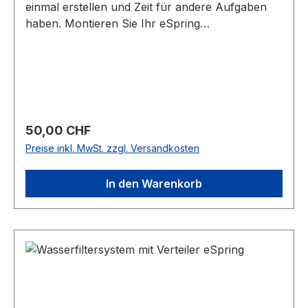
einmal erstellen und Zeit für andere Aufgaben
haben. Montieren Sie Ihr eSpring
Wasserfiltersystem an der Wand; so sieht es
aufgeräumt aus und spart
Platz.ÜberblickSparen Sie Platz auf Ihrer
Arbeitsplatte mit dem eSpring Wandmontage-
Installationsset: Eine saubere, optimierte Küche
ist ein Kinderspiel!
Regulärer Preis:
50,00 CHF
Preise inkl. MwSt. zzgl. Versandkosten
In den Warenkorb