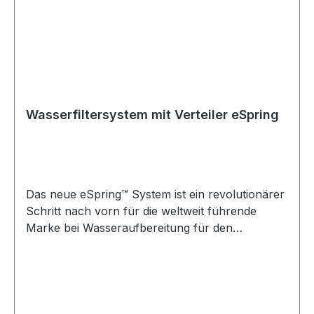
Wasserfiltersystem mit Verteiler eSpring
Das neue eSpring™ System ist ein revolutionärer
Schritt nach vorn für die weltweit führende
Marke bei Wasseraufbereitung für den
Hausgebrauch1. Es liefert saubereres,
gesünderes und wohlschmeckenderes Wasser
als je zuvor und wurde komplett neu entwickelt,
um den heutigen Herausforderungen an
Trinkwasser gerecht zu werden. Technische