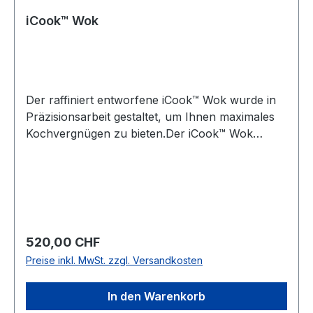
Niederlassung angefordert werden. Risikoloser
iCook™ Wok
Kauf
Der raffiniert entworfene iCook™ Wok wurde in
Präzisionsarbeit gestaltet, um Ihnen maximales
Kochvergnügen zu bieten.Der iCook™ Wok
ermöglicht Ihnen mit seinen hochwertigen
Eigenschaften, Speisen gesünder, einfacher und
wirtschaftlicher zuzubereiten. Die schrägen
Innenwände erleichtern das Rühren und
Entnehmen der Speisen.Der iCook™ Wok kann
sowohl für die VITALOK™* Garmethode mit
Regulärer Preis:
520,00 CHF
wenig Wasser, als auch für traditionelle
Preise inkl. MwSt. zzgl. Versandkosten
Garmethoden verwendet werden. Sie erhalten
GRATIS zur jeder Bestellung ein Dämpfgestell
In den Warenkorb
und Lotusblüten-Rost. Diese zusätzliche