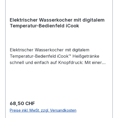
Blend & Go-Becher ist robust, leicht, einfach zu
reinigen, ideal für unterwegs und unterstützt
einen aktiven Lebensstil.
Elektrischer Wasserkocher mit digitalem
Temperatur-Bedienfeld iCook
Elektrischer Wasserkocher mit digitalem
Temperatur-Bedienfeld iCook™ Heißgetränke
schnell und einfach auf Knopfdruck: Mit einer
genauen Temperatursteuerung von 40° C bis
100° C, einem Bedienfeld und fortschrittlich
konzipierten Innenflächen, bei denen das
Wasser nie mit Kunststoff in Berührung kommt.
Wasserkocher mit variabler
Temperatureinstellung zur schnellen, einfachen
Regulärer Preis:
68,50 CHF
und problemlosen Zubereitung von Tee- und
Preise inkl. MwSt. zzgl. Versandkosten
Heißgetränken bei verschiedenen