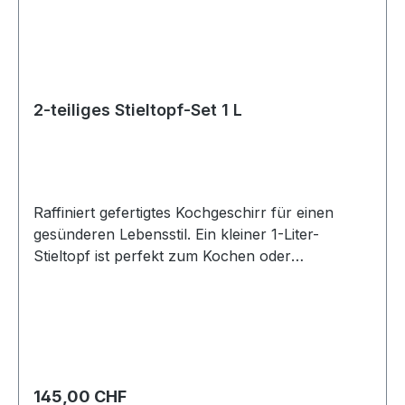
2-teiliges Stieltopf-Set 1 L
Raffiniert gefertigtes Kochgeschirr für einen
gesünderen Lebensstil. Ein kleiner 1-Liter-
Stieltopf ist perfekt zum Kochen oder
Aufwärmen kleinerer Mengen.
ÜberblickRaffiniert gefertigtes Kochgeschirr für
einen gesünderen Lebensstil. Ein kleiner 1-Liter-
Stieltopf ist perfekt zum Kochen oder
Aufwärmen kleinerer Mengen.Vorteile für SieAuf
dieses vielseitige Stieltopf-Set aus Edelstahl
Regulärer Preis:
145,00 CHF