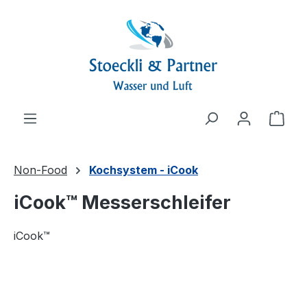
alt springen
Ware
Non-Food
Kochsystem - iCook
iCook™ Messerschleifer
iCook™
Bildergalerie überspringen