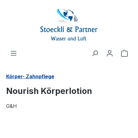
alt springen
Ware
Körper- Zahnpflege
Nourish Körperlotion
G&H
Bildergalerie überspringen